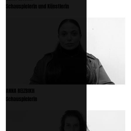
Schauspielerin und Künstlerin
ANNA REIZBIKH
Schauspielerin