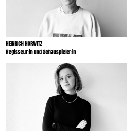
HEINRICH HORWITZ
Regisseur:in und Schauspieler:in