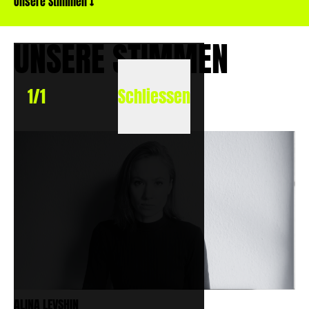
Unsere Stimmen
↓
UNSERE STIMMEN
1
/
1
Schliessen
ALINA LEVSHIN