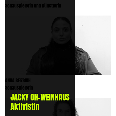
Schauspielerin und Künstlerin
ANNA REIZBIKH
Schauspielerin
JACKY OH-WEINHAUS
Aktivistin