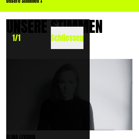
Unsere Stimmen
↓
UNSERE STIMMEN
1
/
1
Schliessen
ALINA LEVSHIN