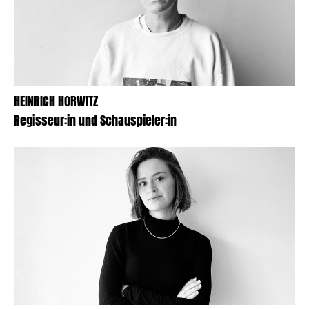
HEINRICH HORWITZ
Regisseur:in und Schauspieler:in